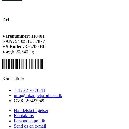
Del
Varenummer:
110481
EAN:
5400585337877
HS Kode:
7326200090
Vægt:
20,540
kg
Kontaktinfo
+ 45 22 70 70 43
info@tukanpetproducts.dk
CVR: 20427949
Handelsbetingelser
Kontakt os
Persondatapolitik
Send os en e-mail