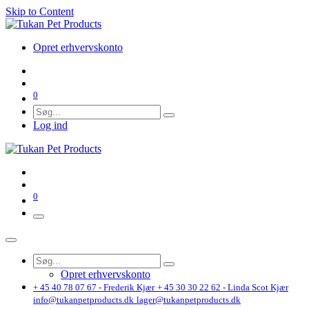
Skip to Content
Opret erhvervskonto
0
Log ind
0
Opret erhvervskonto
+ 45 40 78 07 67 - Frederik Kjær
+ 45 30 30 22 62 - Linda Scot Kjær
info@tukanpetproducts.dk
lager@tukanpetproducts.dk