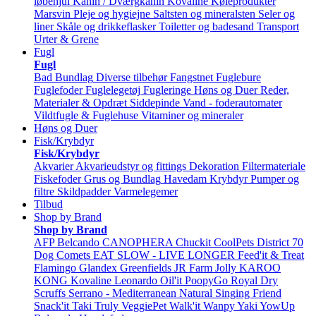
løbehjul
Kanin / Dværgkanin
Kovaline
Køleprodukter
Marsvin
Pleje og hygiejne
Saltsten og mineralsten
Seler og
liner
Skåle og drikkeflasker
Toiletter og badesand
Transport
Urter & Grene
Fugl
Fugl
Bad
Bundlag
Diverse tilbehør
Fangstnet
Fuglebure
Fuglefoder
Fuglelegetøj
Fugleringe
Høns og Duer
Reder,
Materialer & Opdræt
Siddepinde
Vand - foderautomater
Vildtfugle & Fuglehuse
Vitaminer og mineraler
Høns og Duer
Fisk/Krybdyr
Fisk/Krybdyr
Akvarier
Akvarieudstyr og fittings
Dekoration
Filtermateriale
Fiskefoder
Grus og Bundlag
Havedam
Krybdyr
Pumper og
filtre
Skildpadder
Varmelegemer
Tilbud
Shop by Brand
Shop by Brand
AFP
Belcando
CANOPHERA
Chuckit
CoolPets
District 70
Dog Comets
EAT SLOW - LIVE LONGER
Feed'it & Treat
Flamingo
Glandex
Greenfields
JR Farm
Jolly
KAROO
KONG
Kovaline
Leonardo
Oil'it
PoopyGo
Royal Dry
Scruffs
Serrano - Mediterranean Natural
Singing Friend
Snack'it
Taki
Truly
VeggiePet
Walk'it
Wanpy
Yaki
YowUp