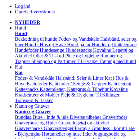
Log ind
Opret erhvervskonto
NYHEDER
Hund
Hund
Beklædning til hunde
Foder- og Vandskåle
Halsbånd, seler og
liner
Hund i Hus og Have
Hund på tur
Hunde- og kattelemme
Hundefoder
Hundesenge
Hundesnacks
Kovaline
Legetøj og
Aktivitet
Olier & Tilskud
Pleje og hygiejne
Ramper og
Trapper
Shampoo og Parfumer
Til Hvalpe
Træning med hund
Kat
Kat
Foder- & Vandskåle
Halsbånd, Seler & Liner
Kat i Hus &
Have
Kattefoder
Kattehuler / Senge & Tæpper
Kattelegetøj
Kattesnacks
Kattetoiletter, Kattegrus & Tilbehør
Kovaline
Kradsetræer & Møbler
Pleje & Hygiejne
Til Killinger
Transport & Tasker
Kanin og Gnaver
Kanin og Gnaver
Bundlag
Bure - Inde & ude
Diverse tilbehør
Gnaverfoder
Gnaverhuse og Huler
Gnaverlegetøj og aktivitet
Gnaversnacks
Gnaverstænger Farmy's
Grainless - kornfri
Hø
- Bjergenghø
Høtunneller og huse
Ilder
Joggingbolde og