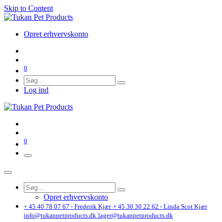
Skip to Content
Opret erhvervskonto
0
Log ind
0
Opret erhvervskonto
+ 45 40 78 07 67 - Frederik Kjær
+ 45 30 30 22 62 - Linda Scot Kjær
info@tukanpetproducts.dk
lager@tukanpetproducts.dk