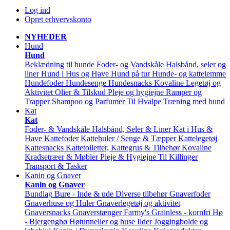
Log ind
Opret erhvervskonto
NYHEDER
Hund
Hund
Beklædning til hunde
Foder- og Vandskåle
Halsbånd, seler og
liner
Hund i Hus og Have
Hund på tur
Hunde- og kattelemme
Hundefoder
Hundesenge
Hundesnacks
Kovaline
Legetøj og
Aktivitet
Olier & Tilskud
Pleje og hygiejne
Ramper og
Trapper
Shampoo og Parfumer
Til Hvalpe
Træning med hund
Kat
Kat
Foder- & Vandskåle
Halsbånd, Seler & Liner
Kat i Hus &
Have
Kattefoder
Kattehuler / Senge & Tæpper
Kattelegetøj
Kattesnacks
Kattetoiletter, Kattegrus & Tilbehør
Kovaline
Kradsetræer & Møbler
Pleje & Hygiejne
Til Killinger
Transport & Tasker
Kanin og Gnaver
Kanin og Gnaver
Bundlag
Bure - Inde & ude
Diverse tilbehør
Gnaverfoder
Gnaverhuse og Huler
Gnaverlegetøj og aktivitet
Gnaversnacks
Gnaverstænger Farmy's
Grainless - kornfri
Hø
- Bjergenghø
Høtunneller og huse
Ilder
Joggingbolde og