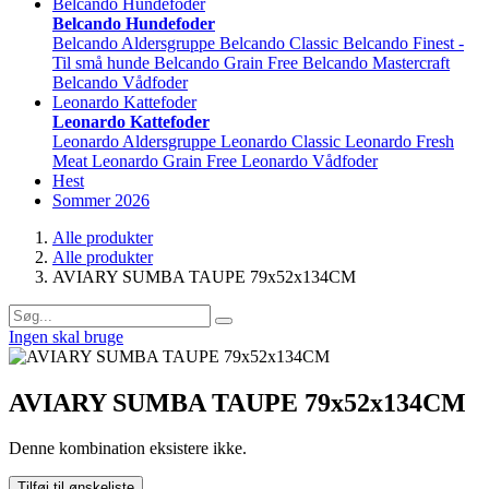
Belcando Hundefoder
Belcando Hundefoder
Belcando Aldersgruppe
Belcando Classic
Belcando Finest -
Til små hunde
Belcando Grain Free
Belcando Mastercraft
Belcando Vådfoder
Leonardo Kattefoder
Leonardo Kattefoder
Leonardo Aldersgruppe
Leonardo Classic
Leonardo Fresh
Meat
Leonardo Grain Free
Leonardo Vådfoder
Hest
Sommer 2026
Alle produkter
Alle produkter
AVIARY SUMBA TAUPE 79x52x134CM
Ingen skal bruge
AVIARY SUMBA TAUPE 79x52x134CM
Denne kombination eksistere ikke.
Tilføj til ønskeliste