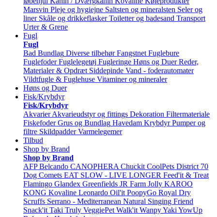
løbehjul
Kanin / Dværgkanin
Kovaline
Køleprodukter
Marsvin
Pleje og hygiejne
Saltsten og mineralsten
Seler og
liner
Skåle og drikkeflasker
Toiletter og badesand
Transport
Urter & Grene
Fugl
Fugl
Bad
Bundlag
Diverse tilbehør
Fangstnet
Fuglebure
Fuglefoder
Fuglelegetøj
Fugleringe
Høns og Duer
Reder,
Materialer & Opdræt
Siddepinde
Vand - foderautomater
Vildtfugle & Fuglehuse
Vitaminer og mineraler
Høns og Duer
Fisk/Krybdyr
Fisk/Krybdyr
Akvarier
Akvarieudstyr og fittings
Dekoration
Filtermateriale
Fiskefoder
Grus og Bundlag
Havedam
Krybdyr
Pumper og
filtre
Skildpadder
Varmelegemer
Tilbud
Shop by Brand
Shop by Brand
AFP
Belcando
CANOPHERA
Chuckit
CoolPets
District 70
Dog Comets
EAT SLOW - LIVE LONGER
Feed'it & Treat
Flamingo
Glandex
Greenfields
JR Farm
Jolly
KAROO
KONG
Kovaline
Leonardo
Oil'it
PoopyGo
Royal Dry
Scruffs
Serrano - Mediterranean Natural
Singing Friend
Snack'it
Taki
Truly
VeggiePet
Walk'it
Wanpy
Yaki
YowUp