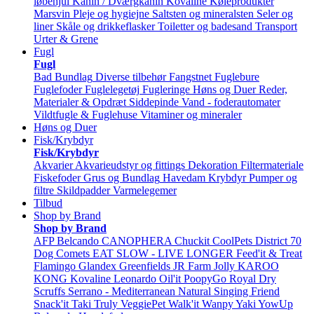
løbehjul
Kanin / Dværgkanin
Kovaline
Køleprodukter
Marsvin
Pleje og hygiejne
Saltsten og mineralsten
Seler og
liner
Skåle og drikkeflasker
Toiletter og badesand
Transport
Urter & Grene
Fugl
Fugl
Bad
Bundlag
Diverse tilbehør
Fangstnet
Fuglebure
Fuglefoder
Fuglelegetøj
Fugleringe
Høns og Duer
Reder,
Materialer & Opdræt
Siddepinde
Vand - foderautomater
Vildtfugle & Fuglehuse
Vitaminer og mineraler
Høns og Duer
Fisk/Krybdyr
Fisk/Krybdyr
Akvarier
Akvarieudstyr og fittings
Dekoration
Filtermateriale
Fiskefoder
Grus og Bundlag
Havedam
Krybdyr
Pumper og
filtre
Skildpadder
Varmelegemer
Tilbud
Shop by Brand
Shop by Brand
AFP
Belcando
CANOPHERA
Chuckit
CoolPets
District 70
Dog Comets
EAT SLOW - LIVE LONGER
Feed'it & Treat
Flamingo
Glandex
Greenfields
JR Farm
Jolly
KAROO
KONG
Kovaline
Leonardo
Oil'it
PoopyGo
Royal Dry
Scruffs
Serrano - Mediterranean Natural
Singing Friend
Snack'it
Taki
Truly
VeggiePet
Walk'it
Wanpy
Yaki
YowUp