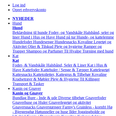
Log ind
Opret erhvervskonto
NYHEDER
Hund
Hund
Beklædning til hunde
Foder- og Vandskåle
Halsbånd, seler og
liner
Hund i Hus og Have
Hund på tur
Hunde- og kattelemme
Hundefoder
Hundesenge
Hundesnacks
Kovaline
Legetøj og
Aktivitet
Olier & Tilskud
Pleje og hygiejne
Ramper og
Trapper
Shampoo og Parfumer
Til Hvalpe
Træning med hund
Kat
Kat
Foder- & Vandskåle
Halsbånd, Seler & Liner
Kat i Hus &
Have
Kattefoder
Kattehuler / Senge & Tæpper
Kattelegetøj
Kattesnacks
Kattetoiletter, Kattegrus & Tilbehør
Kovaline
Kradsetræer & Møbler
Pleje & Hygiejne
Til Killinger
Transport & Tasker
Kanin og Gnaver
Kanin og Gnaver
Bundlag
Bure - Inde & ude
Diverse tilbehør
Gnaverfoder
Gnaverhuse og Huler
Gnaverlegetøj og aktivitet
Gnaversnacks
Gnaverstænger Farmy's
Grainless - kornfri
Hø
- Bjergenghø
Høtunneller og huse
Ilder
Joggingbolde og