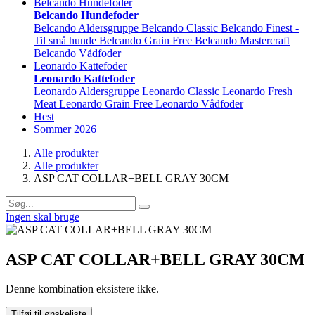
Belcando Hundefoder
Belcando Hundefoder
Belcando Aldersgruppe
Belcando Classic
Belcando Finest -
Til små hunde
Belcando Grain Free
Belcando Mastercraft
Belcando Vådfoder
Leonardo Kattefoder
Leonardo Kattefoder
Leonardo Aldersgruppe
Leonardo Classic
Leonardo Fresh
Meat
Leonardo Grain Free
Leonardo Vådfoder
Hest
Sommer 2026
Alle produkter
Alle produkter
ASP CAT COLLAR+BELL GRAY 30CM
Ingen skal bruge
ASP CAT COLLAR+BELL GRAY 30CM
Denne kombination eksistere ikke.
Tilføj til ønskeliste