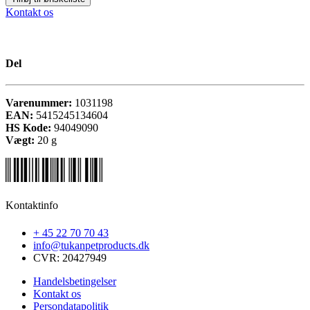
Kontakt os
Del
Varenummer:
1031198
EAN:
5415245134604
HS Kode:
94049090
Vægt:
20
g
Kontaktinfo
+ 45 22 70 70 43
info@tukanpetproducts.dk
CVR: 20427949
Handelsbetingelser
Kontakt os
Persondatapolitik