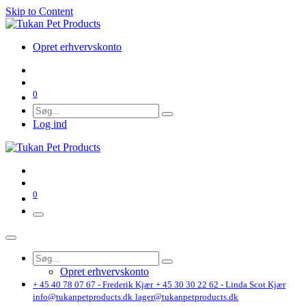
Skip to Content
Opret erhvervskonto
0
Log ind
0
Opret erhvervskonto
+ 45 40 78 07 67 - Frederik Kjær
+ 45 30 30 22 62 - Linda Scot Kjær
info@tukanpetproducts.dk
lager@tukanpetproducts.dk