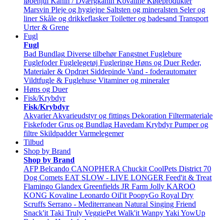
løbehjul
Kanin / Dværgkanin
Kovaline
Køleprodukter
Marsvin
Pleje og hygiejne
Saltsten og mineralsten
Seler og
liner
Skåle og drikkeflasker
Toiletter og badesand
Transport
Urter & Grene
Fugl
Fugl
Bad
Bundlag
Diverse tilbehør
Fangstnet
Fuglebure
Fuglefoder
Fuglelegetøj
Fugleringe
Høns og Duer
Reder,
Materialer & Opdræt
Siddepinde
Vand - foderautomater
Vildtfugle & Fuglehuse
Vitaminer og mineraler
Høns og Duer
Fisk/Krybdyr
Fisk/Krybdyr
Akvarier
Akvarieudstyr og fittings
Dekoration
Filtermateriale
Fiskefoder
Grus og Bundlag
Havedam
Krybdyr
Pumper og
filtre
Skildpadder
Varmelegemer
Tilbud
Shop by Brand
Shop by Brand
AFP
Belcando
CANOPHERA
Chuckit
CoolPets
District 70
Dog Comets
EAT SLOW - LIVE LONGER
Feed'it & Treat
Flamingo
Glandex
Greenfields
JR Farm
Jolly
KAROO
KONG
Kovaline
Leonardo
Oil'it
PoopyGo
Royal Dry
Scruffs
Serrano - Mediterranean Natural
Singing Friend
Snack'it
Taki
Truly
VeggiePet
Walk'it
Wanpy
Yaki
YowUp