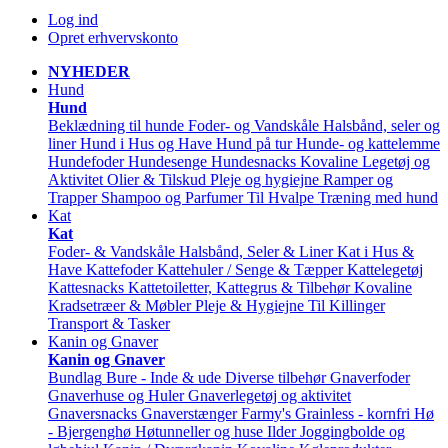
Log ind
Opret erhvervskonto
NYHEDER
Hund
Hund
Beklædning til hunde
Foder- og Vandskåle
Halsbånd, seler og
liner
Hund i Hus og Have
Hund på tur
Hunde- og kattelemme
Hundefoder
Hundesenge
Hundesnacks
Kovaline
Legetøj og
Aktivitet
Olier & Tilskud
Pleje og hygiejne
Ramper og
Trapper
Shampoo og Parfumer
Til Hvalpe
Træning med hund
Kat
Kat
Foder- & Vandskåle
Halsbånd, Seler & Liner
Kat i Hus &
Have
Kattefoder
Kattehuler / Senge & Tæpper
Kattelegetøj
Kattesnacks
Kattetoiletter, Kattegrus & Tilbehør
Kovaline
Kradsetræer & Møbler
Pleje & Hygiejne
Til Killinger
Transport & Tasker
Kanin og Gnaver
Kanin og Gnaver
Bundlag
Bure - Inde & ude
Diverse tilbehør
Gnaverfoder
Gnaverhuse og Huler
Gnaverlegetøj og aktivitet
Gnaversnacks
Gnaverstænger Farmy's
Grainless - kornfri
Hø
- Bjergenghø
Høtunneller og huse
Ilder
Joggingbolde og