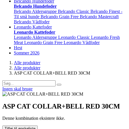
Belcando Hundefoder
Belcando Hundefoder
Belcando Aldersgruppe
Belcando Classic
Belcando Finest -
Til små hunde
Belcando Grain Free
Belcando Mastercraft
Belcando Vådfoder
Leonardo Kattefoder
Leonardo Kattefoder
Leonardo Aldersgruppe
Leonardo Classic
Leonardo Fresh
Meat
Leonardo Grain Free
Leonardo Vådfoder
Hest
Sommer 2026
Alle produkter
Alle produkter
ASP CAT COLLAR+BELL RED 30CM
Ingen skal bruge
ASP CAT COLLAR+BELL RED 30CM
Denne kombination eksistere ikke.
Tilføj til ønskeliste