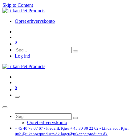
Skip to Content
Opret erhvervskonto
0
Log ind
0
Opret erhvervskonto
+ 45 40 78 07 67 - Frederik Kjær
+ 45 30 30 22 62 - Linda Scot Kjær
info@tukanpetproducts.dk
lager@tukanpetproducts.dk