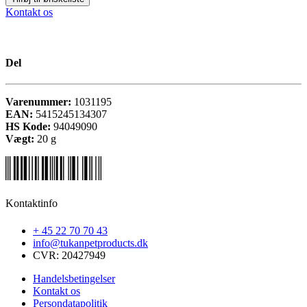
Kontakt os
Del
Varenummer:
1031195
EAN:
5415245134307
HS Kode:
94049090
Vægt:
20
g
Kontaktinfo
+ 45 22 70 70 43
info@tukanpetproducts.dk
CVR: 20427949
Handelsbetingelser
Kontakt os
Persondatapolitik