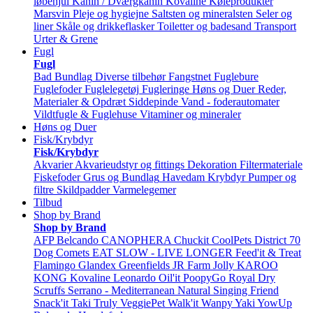
løbehjul
Kanin / Dværgkanin
Kovaline
Køleprodukter
Marsvin
Pleje og hygiejne
Saltsten og mineralsten
Seler og
liner
Skåle og drikkeflasker
Toiletter og badesand
Transport
Urter & Grene
Fugl
Fugl
Bad
Bundlag
Diverse tilbehør
Fangstnet
Fuglebure
Fuglefoder
Fuglelegetøj
Fugleringe
Høns og Duer
Reder,
Materialer & Opdræt
Siddepinde
Vand - foderautomater
Vildtfugle & Fuglehuse
Vitaminer og mineraler
Høns og Duer
Fisk/Krybdyr
Fisk/Krybdyr
Akvarier
Akvarieudstyr og fittings
Dekoration
Filtermateriale
Fiskefoder
Grus og Bundlag
Havedam
Krybdyr
Pumper og
filtre
Skildpadder
Varmelegemer
Tilbud
Shop by Brand
Shop by Brand
AFP
Belcando
CANOPHERA
Chuckit
CoolPets
District 70
Dog Comets
EAT SLOW - LIVE LONGER
Feed'it & Treat
Flamingo
Glandex
Greenfields
JR Farm
Jolly
KAROO
KONG
Kovaline
Leonardo
Oil'it
PoopyGo
Royal Dry
Scruffs
Serrano - Mediterranean Natural
Singing Friend
Snack'it
Taki
Truly
VeggiePet
Walk'it
Wanpy
Yaki
YowUp