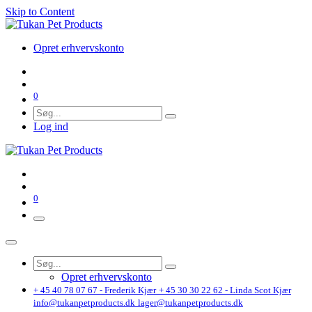
Skip to Content
Opret erhvervskonto
0
Log ind
0
Opret erhvervskonto
+ 45 40 78 07 67 - Frederik Kjær
+ 45 30 30 22 62 - Linda Scot Kjær
info@tukanpetproducts.dk
lager@tukanpetproducts.dk