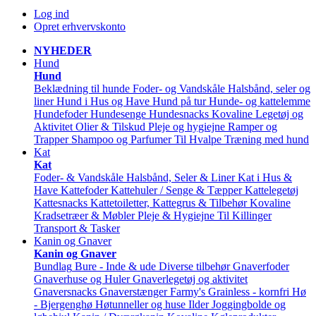
Log ind
Opret erhvervskonto
NYHEDER
Hund
Hund
Beklædning til hunde
Foder- og Vandskåle
Halsbånd, seler og
liner
Hund i Hus og Have
Hund på tur
Hunde- og kattelemme
Hundefoder
Hundesenge
Hundesnacks
Kovaline
Legetøj og
Aktivitet
Olier & Tilskud
Pleje og hygiejne
Ramper og
Trapper
Shampoo og Parfumer
Til Hvalpe
Træning med hund
Kat
Kat
Foder- & Vandskåle
Halsbånd, Seler & Liner
Kat i Hus &
Have
Kattefoder
Kattehuler / Senge & Tæpper
Kattelegetøj
Kattesnacks
Kattetoiletter, Kattegrus & Tilbehør
Kovaline
Kradsetræer & Møbler
Pleje & Hygiejne
Til Killinger
Transport & Tasker
Kanin og Gnaver
Kanin og Gnaver
Bundlag
Bure - Inde & ude
Diverse tilbehør
Gnaverfoder
Gnaverhuse og Huler
Gnaverlegetøj og aktivitet
Gnaversnacks
Gnaverstænger Farmy's
Grainless - kornfri
Hø
- Bjergenghø
Høtunneller og huse
Ilder
Joggingbolde og