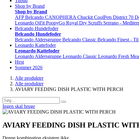
Tilbud
Shop by Brand
Shop by Brand
AFP
Belcando
CANOPHERA
Chuckit
CoolPets
District 70
D
Leonardo
Oil'it
PoopyGo
Royal Dry
Scruffs
Serrano - Mediter
Belcando Hundefoder
Belcando Hundefoder
Belcando Aldersgruppe
Belcando Classic
Belcando Finest - Ti
Leonardo Kattefoder
Leonardo Kattefoder
Leonardo Aldersgruppe
Leonardo Classic
Leonardo Fresh Mea
Hest
Sommer 2026
Alle produkter
Alle produkter
AVIARY FEEDING DISH PLASTIC WITH PERCH
Ingen skal bruge
AVIARY FEEDING DISH PLASTIC WI
Denne kombination eksistere ikke.