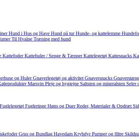
iner
Hund i Hus og Have
Hund på tur
Hunde- og kattelemme
Hundefo
fumer
Til Hvalpe
Træning med hund
e
Kattefoder
Kattehuler / Senge & Tæpper
Kattelegetøj
Kattesnacks
Kat
erhuse og Huler
Gnaverlegetøj og aktivitet
Gnaversnacks
Gnaverstæng
Køleprodukter
Marsvin
Pleje og hygiejne
Saltsten og mineralsten
Seler 
Fuglelegetøj
Fugleringe
Høns og Duer
Reder, Materialer & Opdræt
Si
iskefoder
Grus og Bundlag
Havedam
Krybdyr
Pumper og filtre
Skildp