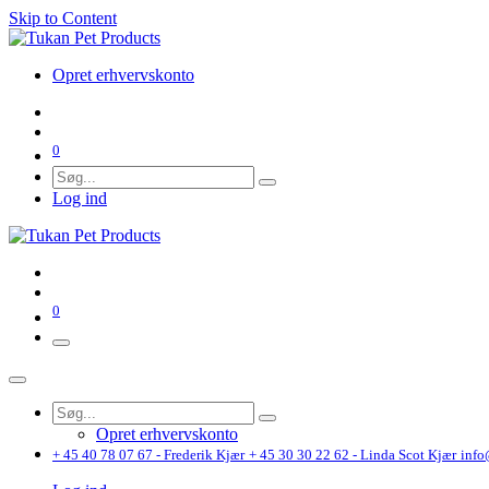
Skip to Content
Opret erhvervskonto
0
Log ind
0
Opret erhvervskonto
+ 45 40 78 07 67 - Frederik Kjær
+ 45 30 30 22 62 - Linda Scot Kjær
info