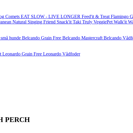
og Comets
EAT SLOW - LIVE LONGER
Feed'it & Treat
Flamingo
G
ranean Natural
Singing Friend
Snack'it
Taki
Truly
VeggiePet
Walk'it
W
l små hunde
Belcando Grain Free
Belcando Mastercraft
Belcando Vådf
t
Leonardo Grain Free
Leonardo Vådfoder
TH PERCH