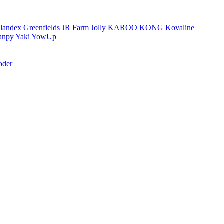
landex
Greenfields
JR Farm
Jolly
KAROO
KONG
Kovaline
anpy
Yaki
YowUp
oder