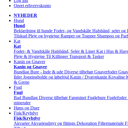
Log ind
Opret erhvervskonto
NYHEDER
Hund
Hund
Beklædning til hunde
Foder- og Vandskåle
Halsbånd, seler og l
Tilskud
Pleje og hygiejne
Ramper og Trapper
Shampoo og Par
Kat
Kat
Foder- & Vandskåle
Halsbånd, Seler & Liner
Kat i Hus & Hav
Pleje & Hygiejne
Til Killinger
Transport & Tasker
Kanin og Gnaver
Kanin og Gnaver
Bundlag
Bure - Inde & ude
Diverse tilbehør
Gnaverfoder
Gnav
Ilder
Joggingbolde og løbehjul
Kanin / Dværgkanin
Kovaline
& Grene
Fugl
Fugl
Bad
Bundlag
Diverse tilbehør
Fangstnet
Fuglebure
Fuglefoder
mineraler
Høns og Duer
Fisk/Krybdyr
Fisk/Krybdyr
Akvarier
Akvarieudstyr og fittings
Dekoration
Filtermateriale
F