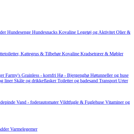
der
Hundesenge
Hundesnacks
Kovaline
Legetøj og Aktivitet
Olier &
tetoiletter, Kattegrus & Tilbehør
Kovaline
Kradsetræer & Møbler
er Farmy's
Grainless - kornfri
Hø - Bjergenghø
Høtunneller og huse
og liner
Skåle og drikkeflasker
Toiletter og badesand
Transport
Urter
ddepinde
Vand - foderautomater
Vildtfugle & Fuglehuse
Vitaminer og
adder
Varmelegemer