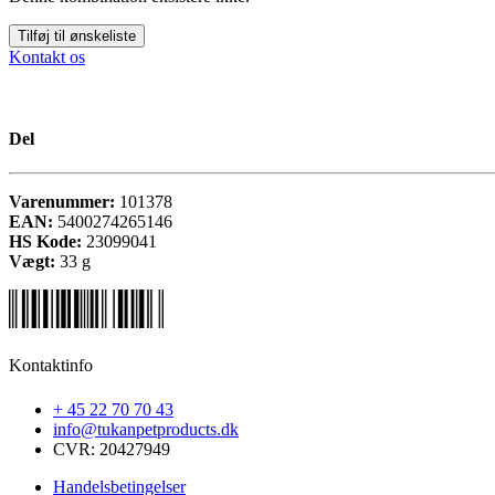
Tilføj til ønskeliste
Kontakt os
Del
Varenummer:
101378
EAN:
5400274265146
HS Kode:
23099041
Vægt:
33
g
Kontaktinfo
+ 45 22 70 70 43
info@tukanpetproducts.dk
CVR: 20427949
Handelsbetingelser