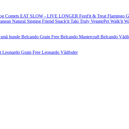
og Comets
EAT SLOW - LIVE LONGER
Feed'it & Treat
Flamingo
G
ranean Natural
Singing Friend
Snack'it
Taki
Truly
VeggiePet
Walk'it
W
l små hunde
Belcando Grain Free
Belcando Mastercraft
Belcando Vådf
t
Leonardo Grain Free
Leonardo Vådfoder