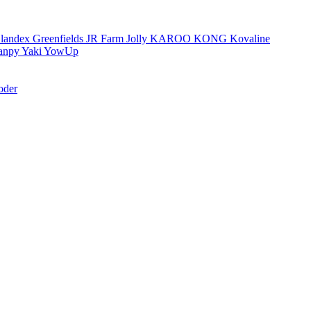
landex
Greenfields
JR Farm
Jolly
KAROO
KONG
Kovaline
anpy
Yaki
YowUp
oder