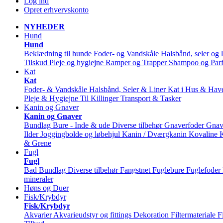
Log ind
Opret erhvervskonto
NYHEDER
Hund
Hund
Beklædning til hunde
Foder- og Vandskåle
Halsbånd, seler og l
Tilskud
Pleje og hygiejne
Ramper og Trapper
Shampoo og Par
Kat
Kat
Foder- & Vandskåle
Halsbånd, Seler & Liner
Kat i Hus & Hav
Pleje & Hygiejne
Til Killinger
Transport & Tasker
Kanin og Gnaver
Kanin og Gnaver
Bundlag
Bure - Inde & ude
Diverse tilbehør
Gnaverfoder
Gnav
Ilder
Joggingbolde og løbehjul
Kanin / Dværgkanin
Kovaline
& Grene
Fugl
Fugl
Bad
Bundlag
Diverse tilbehør
Fangstnet
Fuglebure
Fuglefoder
mineraler
Høns og Duer
Fisk/Krybdyr
Fisk/Krybdyr
Akvarier
Akvarieudstyr og fittings
Dekoration
Filtermateriale
F