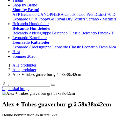
Tilbud
Shop by Brand
Shop by Brand
AFP
Belcando
CANOPHERA
Chuckit
CoolPets
District 70
D
Leonardo
Oil'it
PoopyGo
Royal Dry
Scruffs
Serrano - Mediter
Belcando Hundefoder
Belcando Hundefoder
Belcando Aldersgruppe
Belcando Classic
Belcando Finest - Ti
Leonardo Kattefoder
Leonardo Kattefoder
Leonardo Aldersgruppe
Leonardo Classic
Leonardo Fresh Mea
Hest
Sommer 2026
Alle produkter
Alle produkter
Alex + Tubes gnaverbur grå 58x38x42cm
Ingen skal bruge
Alex + Tubes gnaverbur grå 58x38x42cm
Denne kombination eksistere ikke.