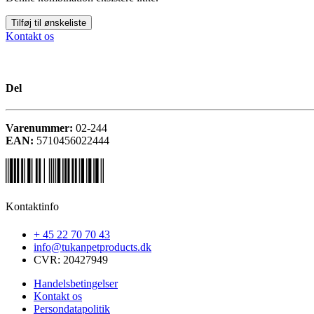
Tilføj til ønskeliste
Kontakt os
Del
Varenummer:
02-244
EAN:
5710456022444
Kontaktinfo
+ 45 22 70 70 43
info@tukanpetproducts.dk
CVR: 20427949
Handelsbetingelser
Kontakt os
Persondatapolitik