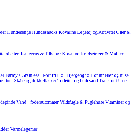
der
Hundesenge
Hundesnacks
Kovaline
Legetøj og Aktivitet
Olier &
tetoiletter, Kattegrus & Tilbehør
Kovaline
Kradsetræer & Møbler
er Farmy's
Grainless - kornfri
Hø - Bjergenghø
Høtunneller og huse
og liner
Skåle og drikkeflasker
Toiletter og badesand
Transport
Urter
ddepinde
Vand - foderautomater
Vildtfugle & Fuglehuse
Vitaminer og
adder
Varmelegemer