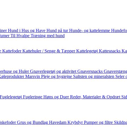
iner
Hund i Hus og Have
Hund på tur
Hunde- og kattelemme
Hundefo
fumer
Til Hvalpe
Træning med hund
e
Kattefoder
Kattehuler / Senge & Tæpper
Kattelegetøj
Kattesnacks
Kat
erhuse og Huler
Gnaverlegetøj og aktivitet
Gnaversnacks
Gnaverstæng
Køleprodukter
Marsvin
Pleje og hygiejne
Saltsten og mineralsten
Seler 
Fuglelegetøj
Fugleringe
Høns og Duer
Reder, Materialer & Opdræt
Si
iskefoder
Grus og Bundlag
Havedam
Krybdyr
Pumper og filtre
Skildp