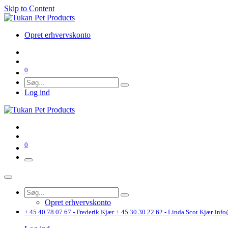
Skip to Content
Opret erhvervskonto
0
Log ind
0
Opret erhvervskonto
+ 45 40 78 07 67 - Frederik Kjær
+ 45 30 30 22 62 - Linda Scot Kjær
info