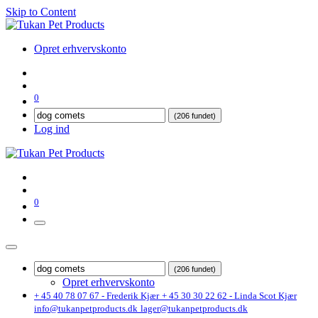
Skip to Content
Opret erhvervskonto
0
(206 fundet)
Log ind
0
(206 fundet)
Opret erhvervskonto
+ 45 40 78 07 67 - Frederik Kjær
+ 45 30 30 22 62 - Linda Scot Kjær
info@tukanpetproducts.dk
lager@tukanpetproducts.dk