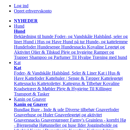
Log ind
Opret erhvervskonto
NYHEDER
Hund
Hund
Beklædning til hunde
Foder- og Vandskåle
Halsbånd, seler og
liner
Hund i Hus og Have
Hund på tur
Hunde- og kattelemme
Hundefoder
Hundesenge
Hundesnacks
Kovaline
Legetøj og
Aktivitet
Olier & Tilskud
Pleje og hygiejne
Ramper og
Trapper
Shampoo og Parfumer
Til Hvalpe
Træning med hund
Kat
Kat
Foder- & Vandskåle
Halsbånd, Seler & Liner
Kat i Hus &
Have
Kattefoder
Kattehuler / Senge & Tæpper
Kattelegetøj
Kattesnacks
Kattetoiletter, Kattegrus & Tilbehør
Kovaline
Kradsetræer & Møbler
Pleje & Hygiejne
Til Killinger
Transport & Tasker
Kanin og Gnaver
Kanin og Gnaver
Bundlag
Bure - Inde & ude
Diverse tilbehør
Gnaverfoder
Gnaverhuse og Huler
Gnaverlegetøj og aktivitet
Gnaversnacks
Gnaverstænger Farmy's
Grainless - kornfri
Hø
- Bjergenghø
Høtunneller og huse
Ilder
Joggingbolde og