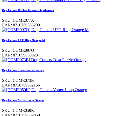
Dog Comets Bobber Green - Lighthouse -
SKU:
COME077A
EAN:
8716759653290
Dog Comets UFO Ring Orange M
SKU:
COME097Q
EAN:
871659650923
Dog Comets Treat Puzzle Orange
SKU:
COME073B
EAN:
8716759652156
Dog Comets Vortex Loop Orange
SKU:
COME059K
EAN:
8716759659858