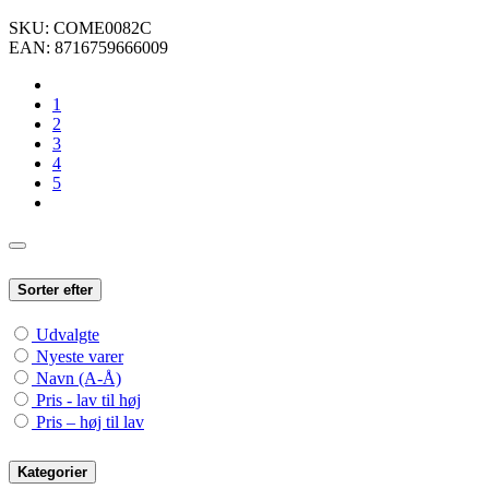
SKU:
COME0082C
EAN:
8716759666009
1
2
3
4
5
Sorter efter
Udvalgte
Nyeste varer
Navn (A-Å)
Pris - lav til høj
Pris – høj til lav
Kategorier