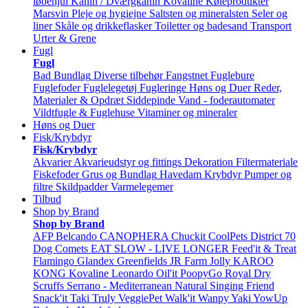
løbehjul
Kanin / Dværgkanin
Kovaline
Køleprodukter
Marsvin
Pleje og hygiejne
Saltsten og mineralsten
Seler og
liner
Skåle og drikkeflasker
Toiletter og badesand
Transport
Urter & Grene
Fugl
Fugl
Bad
Bundlag
Diverse tilbehør
Fangstnet
Fuglebure
Fuglefoder
Fuglelegetøj
Fugleringe
Høns og Duer
Reder,
Materialer & Opdræt
Siddepinde
Vand - foderautomater
Vildtfugle & Fuglehuse
Vitaminer og mineraler
Høns og Duer
Fisk/Krybdyr
Fisk/Krybdyr
Akvarier
Akvarieudstyr og fittings
Dekoration
Filtermateriale
Fiskefoder
Grus og Bundlag
Havedam
Krybdyr
Pumper og
filtre
Skildpadder
Varmelegemer
Tilbud
Shop by Brand
Shop by Brand
AFP
Belcando
CANOPHERA
Chuckit
CoolPets
District 70
Dog Comets
EAT SLOW - LIVE LONGER
Feed'it & Treat
Flamingo
Glandex
Greenfields
JR Farm
Jolly
KAROO
KONG
Kovaline
Leonardo
Oil'it
PoopyGo
Royal Dry
Scruffs
Serrano - Mediterranean Natural
Singing Friend
Snack'it
Taki
Truly
VeggiePet
Walk'it
Wanpy
Yaki
YowUp