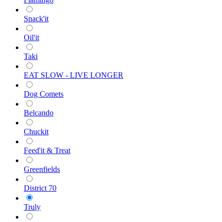
Snack'it
Oil'it
Taki
EAT SLOW - LIVE LONGER
Dog Comets
Belcando
Chuckit
Feed'it & Treat
Greenfields
District 70
Truly