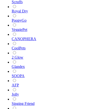
Scruffs
Royal Dry
PoopyGo
VeggiePet
CANOPHERA
CoolPets
2 Glow
Glandex
SOOPA
AFP
Jolly
Singing Friend