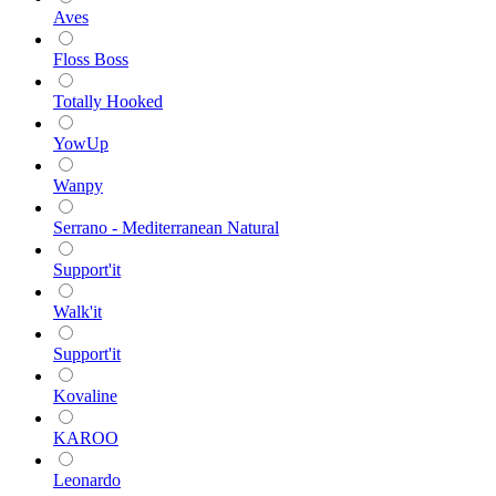
Aves
Floss Boss
Totally Hooked
YowUp
Wanpy
Serrano - Mediterranean Natural
Support'it
Walk'it
Support'it
Kovaline
KAROO
Leonardo