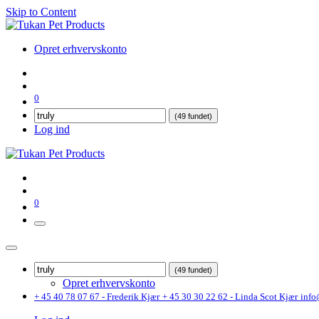
Skip to Content
Opret erhvervskonto
0
(49 fundet)
Log ind
0
(49 fundet)
Opret erhvervskonto
+ 45 40 78 07 67 - Frederik Kjær
+ 45 30 30 22 62 - Linda Scot Kjær
info