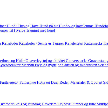
iner
Hund i Hus og Have
Hund på tur
Hunde- og kattelemme
Hundefo
fumer
Til Hvalpe
Træning med hund
e
Kattefoder
Kattehuler / Senge & Tæpper
Kattelegetøj
Kattesnacks
Kat
erhuse og Huler
Gnaverlegetøj og aktivitet
Gnaversnacks
Gnaverstæng
Køleprodukter
Marsvin
Pleje og hygiejne
Saltsten og mineralsten
Seler 
Fuglelegetøj
Fugleringe
Høns og Duer
Reder, Materialer & Opdræt
Si
iskefoder
Grus og Bundlag
Havedam
Krybdyr
Pumper og filtre
Skildp