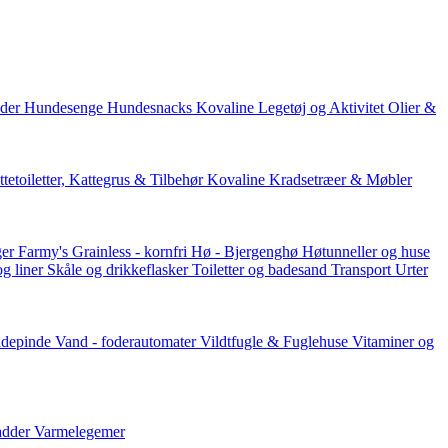
der
Hundesenge
Hundesnacks
Kovaline
Legetøj og Aktivitet
Olier &
tetoiletter, Kattegrus & Tilbehør
Kovaline
Kradsetræer & Møbler
er Farmy's
Grainless - kornfri
Hø - Bjergenghø
Høtunneller og huse
og liner
Skåle og drikkeflasker
Toiletter og badesand
Transport
Urter
ddepinde
Vand - foderautomater
Vildtfugle & Fuglehuse
Vitaminer og
adder
Varmelegemer