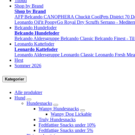
Tilbud
Shop by Brand
Shop by Brand
AFP
Belcando
CANOPHERA
Chuckit
CoolPets
District 70
D
Leonardo
Oil'it
PoopyGo
Royal Dry
Scruffs
Serrano - Mediter
Belcando Hundefoder
Belcando Hundefoder
Belcando Aldersgruppe
Belcando Classic
Belcando Finest - Ti
Leonardo Kattefoder
Leonardo Kattefoder
Leonardo Aldersgruppe
Leonardo Classic
Leonardo Fresh Mea
Hest
Sommer 2026
Kategorier
Alle produkter
Hund
Hundesnacks
Wanpy Hundesnacks
Wanpy Dog Lickable
Truly Hundesnacks
Fedtfattige Snacks under 10%
Fedtfattige Snacks under 5%