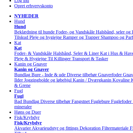
Log ind
Opret erhvervskonto
NYHEDER
Hund
Hund
Beklædning til hunde
Foder- og Vandskåle
Halsbånd, seler og l
Tilskud
Pleje og hygiejne
Ramper og Trapper
Shampoo og Par
Kat
Kat
Foder- & Vandskåle
Halsbånd, Seler & Liner
Kat i Hus & Hav
Pleje & Hygiejne
Til Killinger
Transport & Tasker
Kanin og Gnaver
Kanin og Gnaver
Bundlag
Bure - Inde & ude
Diverse tilbehør
Gnaverfoder
Gnav
Ilder
Joggingbolde og løbehjul
Kanin / Dværgkanin
Kovaline
& Grene
Fugl
Fugl
Bad
Bundlag
Diverse tilbehør
Fangstnet
Fuglebure
Fuglefoder
mineraler
Høns og Duer
Fisk/Krybdyr
Fisk/Krybdyr
Akvarier
Akvarieudstyr og fittings
Dekoration
Filtermateriale
F