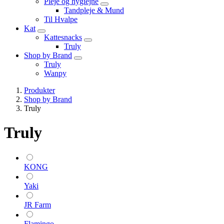
Pleje og hygiejne
Tandpleje & Mund
Til Hvalpe
Kat
Kattesnacks
Truly
Shop by Brand
Truly
Wanpy
Produkter
Shop by Brand
Truly
Truly
KONG
Yaki
JR Farm
Flamingo