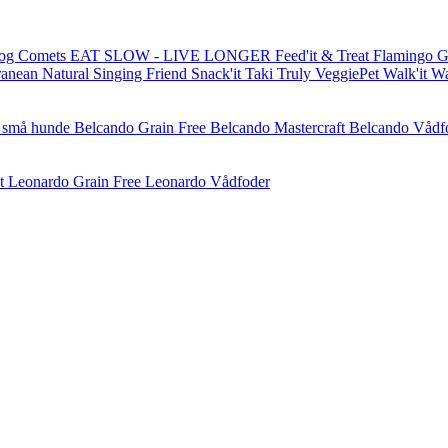
og Comets
EAT SLOW - LIVE LONGER
Feed'it & Treat
Flamingo
G
ranean Natural
Singing Friend
Snack'it
Taki
Truly
VeggiePet
Walk'it
W
l små hunde
Belcando Grain Free
Belcando Mastercraft
Belcando Vådf
t
Leonardo Grain Free
Leonardo Vådfoder