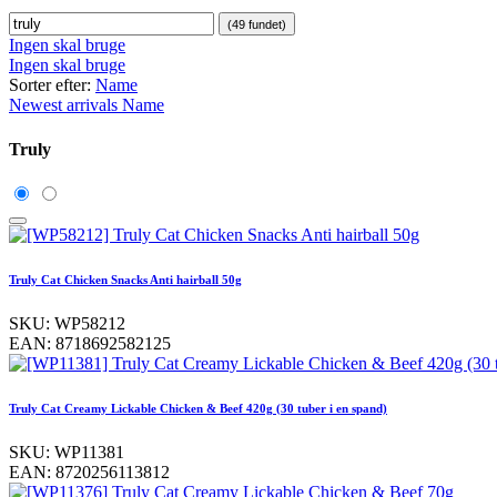
(49 fundet)
Ingen skal bruge
Ingen skal bruge
Sorter efter:
Name
Newest arrivals
Name
Truly
Truly Cat Chicken Snacks Anti hairball 50g
SKU:
WP58212
EAN:
8718692582125
Truly Cat Creamy Lickable Chicken & Beef 420g (30 tuber i en spand)
SKU:
WP11381
EAN:
8720256113812