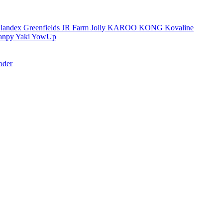
landex
Greenfields
JR Farm
Jolly
KAROO
KONG
Kovaline
anpy
Yaki
YowUp
oder